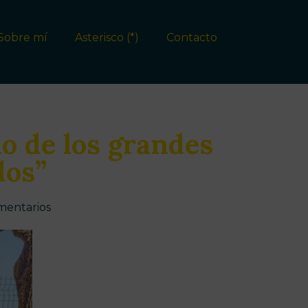
Sobre mí
Asterisco (*)
Contacto
no de los grandes
dos”
mentarios