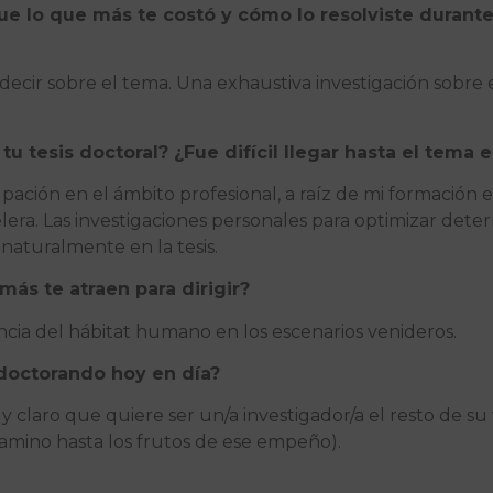
ue lo que más te costó y cómo lo resolviste durante
ecir sobre el tema. Una exhaustiva investigación sobre e
u tesis doctoral? ¿Fue difícil llegar hasta el tema 
ación en el ámbito profesional, a raíz de mi formación 
elera. Las investigaciones personales para optimizar de
 naturalmente en la tesis.
ás te atraen para dirigir?
encia del hábitat humano en los escenarios venideros.
 doctorando hoy en día?
 claro que quiere ser un/a investigador/a el resto de su
camino hasta los frutos de ese empeño).