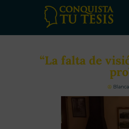
“La falta de vis
pro
Blanca