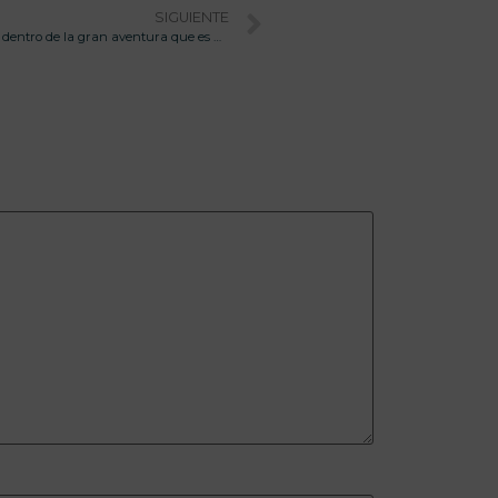
SIGUIENTE
“Hay que marcarse objetivos alcanzables dentro de la gran aventura que es hacer una tesis”