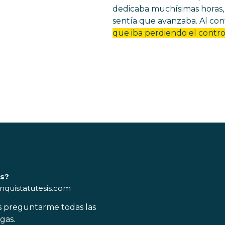
dedicaba muchísimas horas, 
sentía que avanzaba. Al cont
que iba perdiendo el contro
as?
quistatutesis.com
s preguntarme todas las
gas.