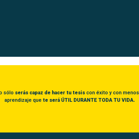
o sólo
serás capaz de hacer tu tesis
con éxito y con menos 
aprendizaje que
te será ÚTIL DURANTE TODA TU VIDA.