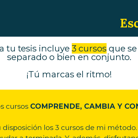
Es
 tu tesis incluye
3 cursos
que se
separado o bien en conjunto.
¡Tú marcas el ritmo!
s cursos
COMPRENDE, CAMBIA Y CON
 disposición los 3 cursos de mi método.
yudar a terminarla. Y, además, disfrutan