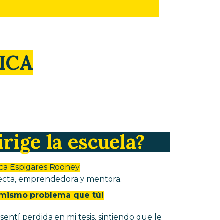
ICA
rige la escuela?
ca Espigares Rooney
tecta, emprendedora y mentora.
l mismo problema que tú!
tí perdida en mi tesis, sintiendo que le