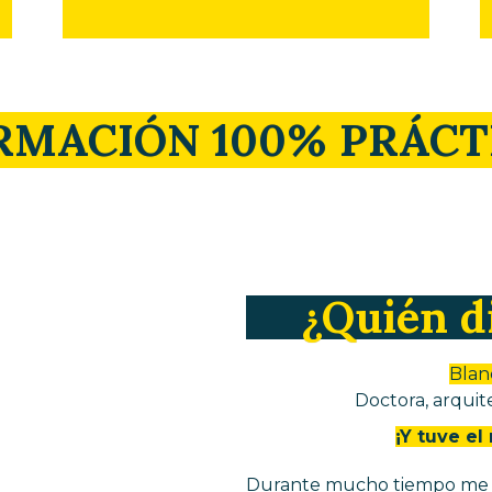
RMACIÓN 100% PRÁCT
¿Quién di
Blan
Doctora, arqui
¡Y tuve e
Durante mucho tiempo me sen