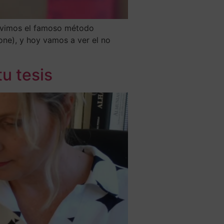
es vimos el famoso método
one), y hoy vamos a ver el no
u tesis