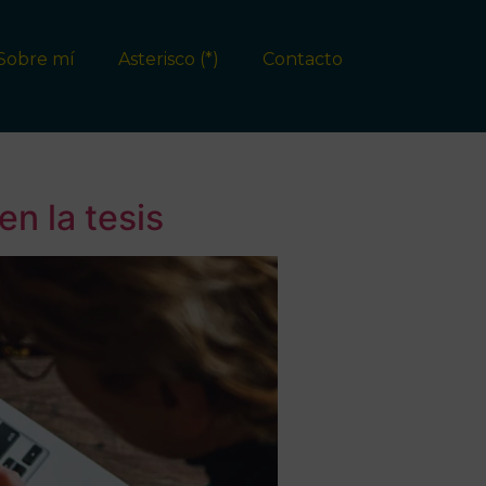
Sobre mí
Asterisco (*)
Contacto
n la tesis